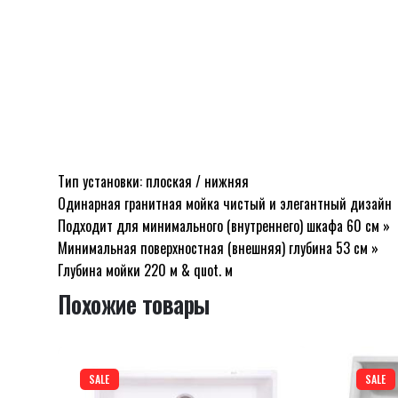
Тип установки: плоская / нижняя
Отзывов пока нет.
Одинарная гранитная мойка чистый и элегантный дизайн
Будьте первым, кто оставил отзыв на “Мойка
Подходит для минимального (внутреннего) шкафа 60 см »
Минимальная поверхностная (внешняя) глубина 53 см »
Глубина мойки 220 м & quot. м
Похожие товары
Ваш адрес email не будет опубликован.
Обязательны
Оцените этот товар:
*
SALE
SALE
LEAVE A REPLY