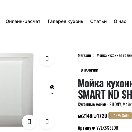
Онлайн-расчет
Галерея кухонь
Статьи
О нас
Магазин
Мойка кухонная гран
В НАЛИЧИИ
Мойка кухонн
SMART ND S
Кухонные мойки - SHONY
,
Мойк
₪
2148
₪
1720
-19% SALE
Первоначальная
Текущая
цена
цена:
Артикул:
YVLXSSSLQR