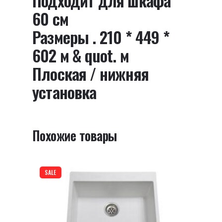
Подходит для шкафа
Ваш адрес email не будет опубликован.
60 см
Обязательные поля помечены
*
Размеры . 210 * 449 *
Оцените этот товар:
*
602 м & quot. м
LEAVE A REPLY
Плоская / нижняя
установка
Похожие товары
Name
*
SALE
Email
*