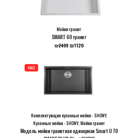
Сохранить моё имя, email и адрес сайта в этом
браузере для последующих моих комментариев.
Мойки гранит
SMART 60 гранит
Первоначальная
Текущая
₪
1120
₪
2499
цена
цена:
составляла
₪1120.
₪2499.
SALE
Комплектующие кухонные мойки - SHONY
,
Кухонные мойки - SHONY
,
Мойки гранит
Модель мойки гранитная одинарная Smart U 70