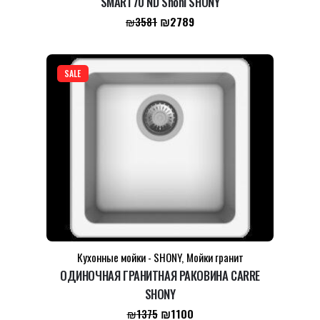
SMART70 ND Shoni SHONY
Первоначальная
Текущая
₪
2789
₪
3581
цена
цена:
составляла
₪2789.
₪3581.
SALE
Кухонные мойки - SHONY
,
Мойки гранит
ОДИНОЧНАЯ ГРАНИТНАЯ РАКОВИНА CARRE
SHONY
Первоначальная
Текущая
₪
1100
₪
1375