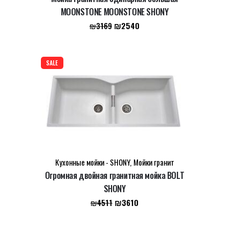
MOONSTONE MOONSTONE SHONY
Первоначальная
Текущая
₪
2540
₪
3169
цена
цена:
составляла
₪2540.
₪3169.
SALE
Кухонные мойки - SHONY
,
Мойки гранит
Огромная двойная гранитная мойка BOLT
SHONY
Первоначальная
Текущая
₪
3610
₪
4511
цена
цена:
составляла
₪3610.