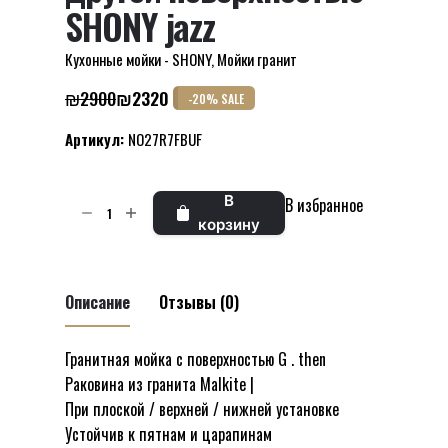
SHONY jazz
Кухонные мойки - SHONY
,
Мойки гранит
₪
2900
₪
2320
-20% SALE
Первоначальная
Текущая
цена
цена:
Артикул:
NO27R7FBUF
составляла
₪2320.
₪2900.
Количество
В
В избранное
товара
корзину
Раковина
гранитная
с
Описание
Отзывы (0)
другой
поверхностью
Гранитная мойка с поверхностью G . then
Отзывов пока нет.
SHONY
Раковина из гранита Malkite |
Будьте первым, кто оставил отзыв на
jazz
При плоской / верхней / нижней установке
“Раковина гранитная с другой
Устойчив к пятнам и царапинам