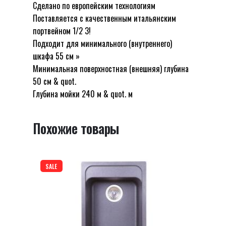
поверхностью SHONY jazz”
Сделано по европейским технологиям
Поставляется с качественным итальянским
Ваш адрес email не будет опубликован.
портвейном 1/2 3!
Обязательные поля помечены
*
Подходит для минимального (внутреннего)
шкафа 55 см »
Оцените этот товар:
*
Минимальная поверхностная (внешняя) глубина
LEAVE A REPLY
50 см & quot.
Глубина мойки 240 м & quot. м
Похожие товары
SALE
Name
*
Email
*