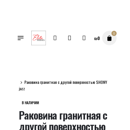
Перейти
к
содержимому
0
₪
0
SALE
Магазин
Раковина гранитная с другой поверхностью SHONY
jazz
В НАЛИЧИИ
Раковина гранитная с
другой поверхностью