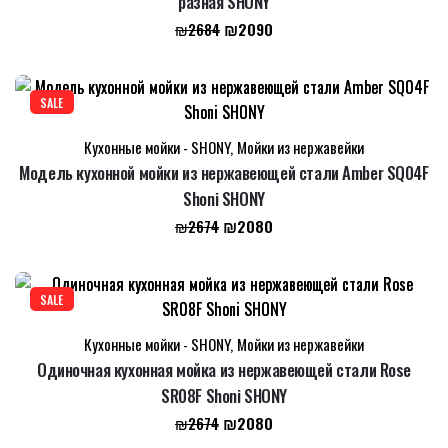
разная SHONY
Первоначальная
Текущая
₪
2090
₪
2684
цена
цена:
составляла
₪2090.
₪2684.
SALE
Кухонные мойки - SHONY
,
Мойки из нержавейки
Модель кухонной мойки из нержавеющей стали Amber SQ04F
Shoni SHONY
Первоначальная
Текущая
₪
2080
₪
2674
цена
цена:
составляла
₪2080.
₪2674.
SALE
Кухонные мойки - SHONY
,
Мойки из нержавейки
Одиночная кухонная мойка из нержавеющей стали Rose
SR08F Shoni SHONY
Первоначальная
Текущая
₪
2080
₪
2674
цена
цена: