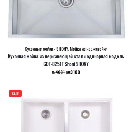
Кухонные мойки - SHONY
,
Мойки из нержавейки
Кухонная мойка из нержавеющей стали одинарная модель
GDF-8251F Shoni SHONY
Первоначальная
Текущая
₪
3180
₪
4081
цена
цена:
составляла
₪3180.
₪4081.
SALE