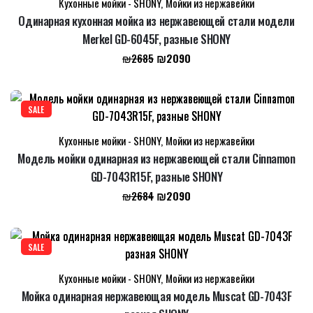
Кухонные мойки - SHONY
,
Мойки из нержавейки
Одинарная кухонная мойка из нержавеющей стали модели
Merkel GD-6045F, разные SHONY
Первоначальная
Текущая
₪
2090
₪
2685
цена
цена:
составляла
₪2090.
₪2685.
SALE
Кухонные мойки - SHONY
,
Мойки из нержавейки
Модель мойки одинарная из нержавеющей стали Cinnamon
GD-7043R15F, разные SHONY
Первоначальная
Текущая
₪
2090
₪
2684
цена
цена:
составляла
₪2090.
₪2684.
SALE
Кухонные мойки - SHONY
,
Мойки из нержавейки
Мойка одинарная нержавеющая модель Muscat GD-7043F