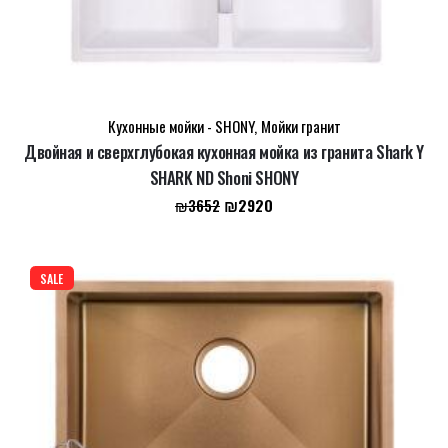
Кухонные мойки - SHONY
,
Мойки гранит
Двойная и сверхглубокая кухонная мойка из гранита Shark Y
SHARK ND Shoni SHONY
Первоначальная
Текущая
₪
2920
₪
3652
цена
цена:
составляла
₪2920.
₪3652.
SALE