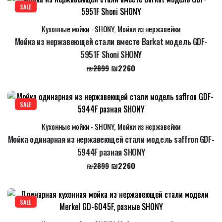
₪2900.
SALE
Кухонные мойки - SHONY
,
Мойки из нержавейки
Мойка из нержавеющей стали вместе Barkat модель GDF-
5951F Shoni SHONY
Первоначальная
Текущая
₪
2260
₪
2899
цена
цена:
составляла
₪2260.
₪2899.
SALE
Кухонные мойки - SHONY
,
Мойки из нержавейки
Мойка одинарная из нержавеющей стали модель saffron GDF-
5944F разная SHONY
Первоначальная
Текущая
₪
2260
₪
2899
цена
цена:
составляла
₪2260.
₪2899.
SALE