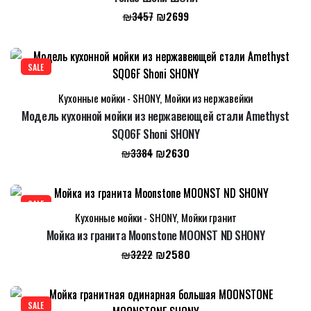
Первоначальная
Текущая
₪
2699
₪
3457
цена
цена:
составляла
₪2699.
₪3457.
SALE
Кухонные мойки - SHONY
,
Мойки из нержавейки
Модель кухонной мойки из нержавеющей стали Amethyst
SQ06F Shoni SHONY
Первоначальная
Текущая
₪
2630
₪
3384
цена
цена:
составляла
₪2630.
₪3384.
SALE
Кухонные мойки - SHONY
,
Мойки гранит
Мойка из гранита Moonstone MOONST ND SHONY
Первоначальная
Текущая
₪
2580
₪
3222
цена
цена:
составляла
₪2580.
₪3222.
SALE