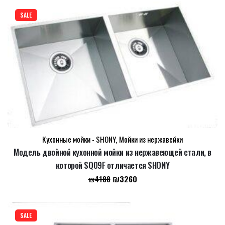
составляла
₪3270.
₪4200.
SALE
Кухонные мойки - SHONY
,
Мойки из нержавейки
Модель двойной кухонной мойки из нержавеющей стали, в
которой SQ09F отличается SHONY
Первоначальная
Текущая
₪
3260
₪
4188
цена
цена:
составляла
₪3260.
₪4188.
SALE