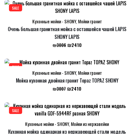
составляла
₪2410.
₪3007.
SALE
Кухонные мойки - SHONY
,
Мойки гранит
Очень большая гранитная мойка с оставшейся чашей LAPIS
SHONY LAPIS
Первоначальная
Текущая
₪
2410
₪
3006
цена
цена:
составляла
₪2410.
₪3006.
SALE
Кухонные мойки - SHONY
,
Мойки гранит
Мойка кухонная двойная гранит Topaz TOPAZ SHONY
Первоначальная
Текущая
₪
2410
₪
3007
цена
цена:
составляла
₪2410.
₪3007.
SALE
Кухонные мойки - SHONY
,
Мойки из нержавейки
Кухонная мойка одинарная из нержавеющей стали модель