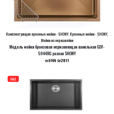
Комплектующие кухонные мойки - SHONY
,
Кухонные мойки - SHONY
,
Мойки из нержавейки
Модель мойки бронзовая нержавеющая ванильная GDF-
5944RG разная SHONY
Первоначальная
Текущая
₪
2811
₪
3705
цена
цена:
составляла
₪2811.
₪3705.
SALE