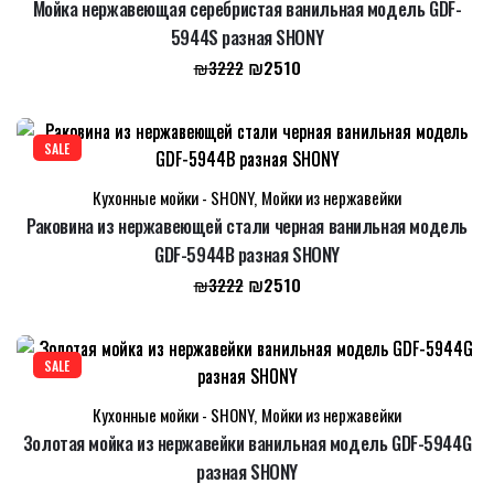
Мойка нержавеющая серебристая ванильная модель GDF-
5944S разная SHONY
Первоначальная
Текущая
₪
2510
₪
3222
цена
цена:
составляла
₪2510.
₪3222.
SALE
Кухонные мойки - SHONY
,
Мойки из нержавейки
Раковина из нержавеющей стали черная ванильная модель
GDF-5944B разная SHONY
Первоначальная
Текущая
₪
2510
₪
3222
цена
цена:
составляла
₪2510.
₪3222.
SALE
Кухонные мойки - SHONY
,
Мойки из нержавейки
Золотая мойка из нержавейки ванильная модель GDF-5944G
разная SHONY