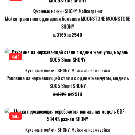
Кухонные мойки - SHONY
,
Мойки гранит
Мойка гранитная одинарная большая MOONSTONE MOONSTONE
SHONY
Первоначальная
Текущая
₪
2540
₪
3169
цена
цена:
составляла
₪2540.
₪3169.
SALE
Кухонные мойки - SHONY
,
Мойки из нержавейки
Раковина из нержавеющей стали с одним жемчугом, модель
SQ05 Shoni SHONY
Первоначальная
Текущая
₪
2510
₪
3222
цена
цена:
составляла
₪2510.
₪3222.
SALE
Кухонные мойки - SHONY
,
Мойки из нержавейки