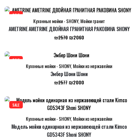
составляла
₪2080.
₪2674.
SALE
Кухонные мойки - SHONY
,
Мойки гранит
AMETRINE AMETRINE ДВОЙНАЯ ГРАНИТНАЯ РАКОВИНА SHONY
Первоначальная
Текущая
₪
2060
₪
2570
цена
цена:
составляла
₪2060.
₪2570.
SALE
Кухонные мойки - SHONY
,
Мойки из нержавейки
Эмбер Шони Шони
Первоначальная
Текущая
₪
2000
₪
2577
цена
цена:
составляла
₪2000.
₪2577.
SALE
Кухонные мойки - SHONY
,
Мойки из нержавейки
Модель мойки одинарная из нержавеющей стали Kimco
GD5343F Shoni SHONY