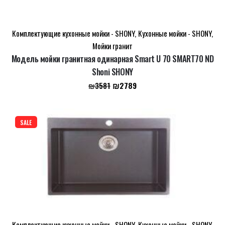
Комплектующие кухонные мойки - SHONY
,
Кухонные мойки - SHONY
,
Мойки гранит
Модель мойки гранитная одинарная Smart U 70 SMART70 ND
Shoni SHONY
Первоначальная
Текущая
₪
2789
₪
3581
цена
цена:
составляла
₪2789.
₪3581.
SALE
Комплектующие кухонные мойки - SHONY
,
Кухонные мойки - SHONY
,