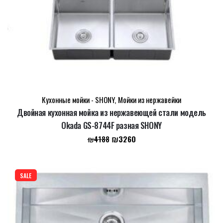
Кухонные мойки - SHONY
,
Мойки из нержавейки
Двойная кухонная мойка из нержавеющей стали модель
Okada GS-8744F разная SHONY
Первоначальная
Текущая
₪
3260
₪
4188
цена
цена:
составляла
₪3260.
₪4188.
SALE