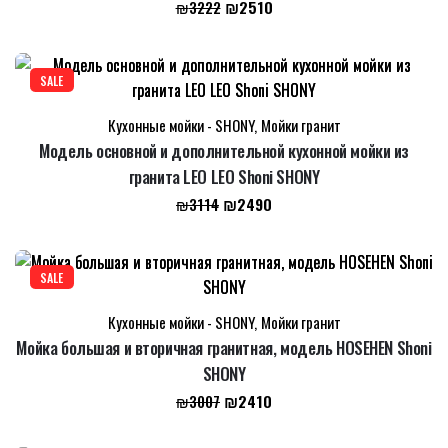
Первоначальная
Текущая
₪
2510
₪
3222
цена
цена:
составляла
₪2510.
₪3222.
SALE
Кухонные мойки - SHONY
,
Мойки гранит
Модель основной и дополнительной кухонной мойки из
гранита LEO LEO Shoni SHONY
Первоначальная
Текущая
₪
2490
₪
3114
цена
цена:
составляла
₪2490.
₪3114.
SALE
Кухонные мойки - SHONY
,
Мойки гранит
Мойка большая и вторичная гранитная, модель HOSEHEN Shoni
SHONY
Первоначальная
Текущая
₪
2410
₪
3007
цена
цена: