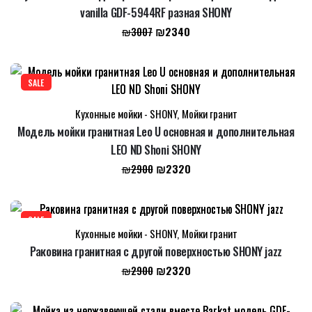
vanilla GDF-5944RF разная SHONY
Первоначальная
Текущая
₪
2340
₪
3007
цена
цена:
составляла
₪2340.
₪3007.
SALE
Кухонные мойки - SHONY
,
Мойки гранит
Модель мойки гранитная Leo U основная и дополнительная
LEO ND Shoni SHONY
Первоначальная
Текущая
₪
2320
₪
2900
цена
цена:
составляла
₪2320.
₪2900.
SALE
Кухонные мойки - SHONY
,
Мойки гранит
Раковина гранитная с другой поверхностью SHONY jazz
Первоначальная
Текущая
₪
2320
₪
2900
цена
цена:
составляла
₪2320.