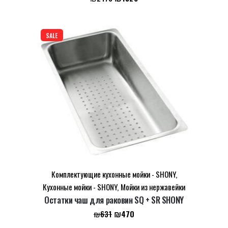
цена
цена:
составляла
₪1926.
₪2470.
Сохранить моё имя, email и адрес сайта в этом
SALE
браузере для последующих моих комментариев.
Комплектующие кухонные мойки - SHONY
,
Кухонные мойки - SHONY
,
Мойки из нержавейки
Остатки чаш для раковин SQ + SR SHONY
Первоначальная
Текущая
₪
470
₪
631
цена
цена: