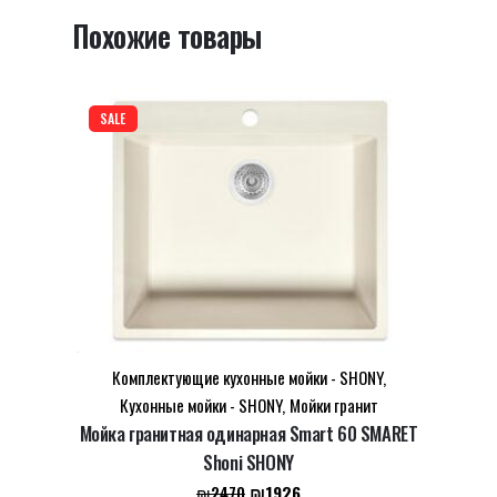
мойки SHONY”
Похожие товары
Ваш адрес email не будет опубликован.
Обязательные поля помечены
*
SALE
Оцените этот товар:
*
LEAVE A REPLY
Комплектующие кухонные мойки - SHONY
,
Name
*
Кухонные мойки - SHONY
,
Мойки гранит
Мойка гранитная одинарная Smart 60 SMARET
Shoni SHONY
Email
*
Первоначальная
Текущая
₪
1926
₪
2470