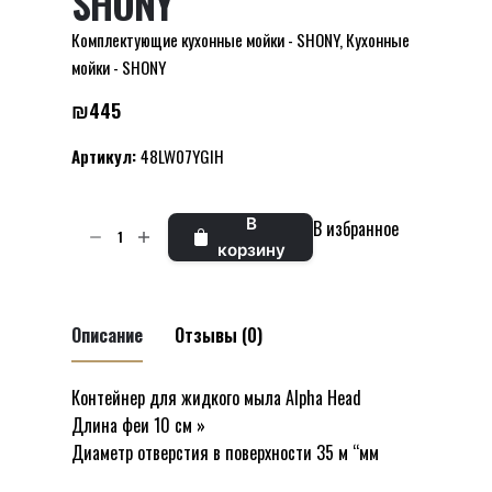
SHONY
Комплектующие кухонные мойки - SHONY
,
Кухонные
мойки - SHONY
₪
445
Артикул:
48LW07YGIH
Количество
В
В избранное
товара
корзину
Жидкое
мыло
Zeus
Описание
Отзывы (0)
для
кухонной
Контейнер для жидкого мыла Alpha Head
Отзывов пока нет.
мойки
Длина феи 10 см »
Будьте первым, кто оставил отзыв на
SHONY
Диаметр отверстия в поверхности 35 м “мм
“Жидкое мыло Zeus для кухонной