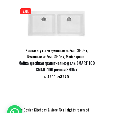
составляла
₪470.
₪631.
SALE
Комплектующие кухонные мойки - SHONY
,
Кухонные мойки - SHONY
,
Мойки гранит
Мойка двойная гранитная модель SMART 100
SMART100 разная SHONY
Первоначальная
Текущая
₪
3270
₪
4200
цена
цена:
составляла
₪3270.
₪4200.
Elite Design Kitchens & More © all rights reserved