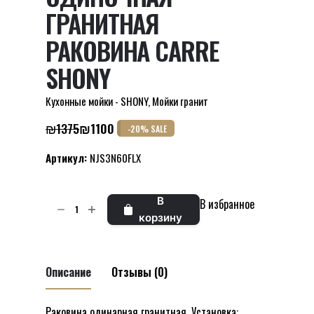
ГРАНИТНАЯ
РАКОВИНА CARRE
SHONY
Кухонные мойки - SHONY
,
Мойки гранит
₪
1375
₪
1100
-20% SALE
Первоначальная
Текущая
цена
цена:
Артикул:
NJS3N60FLX
составляла
₪1100.
₪1375.
Количество
В
В избранное
товара
корзину
ОДИНОЧНАЯ
ГРАНИТНАЯ
РАКОВИНА
Описание
Отзывы (0)
CARRE
SHONY
Раковина одинарная гранитная. Установка:
Отзывов пока нет.