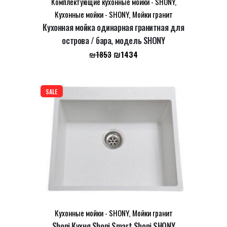
Комплектующие кухонные мойки - SHONY
,
Кухонные мойки - SHONY
,
Мойки гранит
Кухонная мойка одинарная гранитная для
острова / бара, модель SHONY
Первоначальная
Текущая
₪
1434
₪
1853
цена
цена:
составляла
₪1434.
₪1853.
SALE
Кухонные мойки - SHONY
,
Мойки гранит
Shoni Кухня Shoni Smart Shoni SHONY