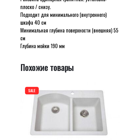
плоско / снизу.
Будьте первым, кто оставил отзыв на
Подходит для минимального (внутреннего)
“ОДИНОЧНАЯ ГРАНИТНАЯ РАКОВИНА
шкафа 40 см
CARRE SHONY”
Минимальная глубина поверхности (внешняя) 55
см
Ваш адрес email не будет опубликован.
Глубина мойки 190 мм
Обязательные поля помечены
*
Оцените этот товар:
*
Похожие товары
LEAVE A REPLY
SALE
Name
*