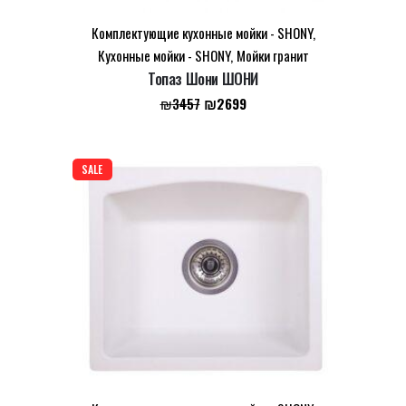
Комплектующие кухонные мойки - SHONY
,
Кухонные мойки - SHONY
,
Мойки гранит
Email
*
Топаз Шони ШОНИ
Первоначальная
Текущая
₪
2699
₪
3457
цена
цена:
Сохранить моё имя, email и адрес сайта в этом
составляла
₪2699.
браузере для последующих моих комментариев.
₪3457.
SALE