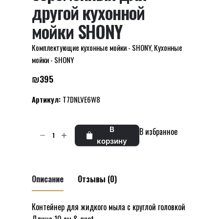
другой кухонной
мойки SHONY
Комплектующие кухонные мойки - SHONY
,
Кухонные
мойки - SHONY
₪
395
Артикул:
T7DNLVE6W8
Количество
В
В избранное
товара
корзину
Жидкое
мыло
для
Описание
Отзывы (0)
беременных
для
Контейнер для жидкого мыла с круглой головкой
Отзывов пока нет.
другой
Длина 10 см & quot.