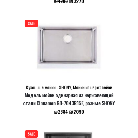
₪
3270
₪
4200
цена
цена:
Email
*
составляла
₪3270.
₪4200.
SALE
Сохранить моё имя, email и адрес сайта в этом
браузере для последующих моих комментариев.
Кухонные мойки - SHONY
,
Мойки из нержавейки
Модель мойки одинарная из нержавеющей
стали Cinnamon GD-7043R15F, разные SHONY
Первоначальная
Текущая
₪
2090
₪
2684
цена
цена:
составляла
₪2090.
₪2684.
SALE