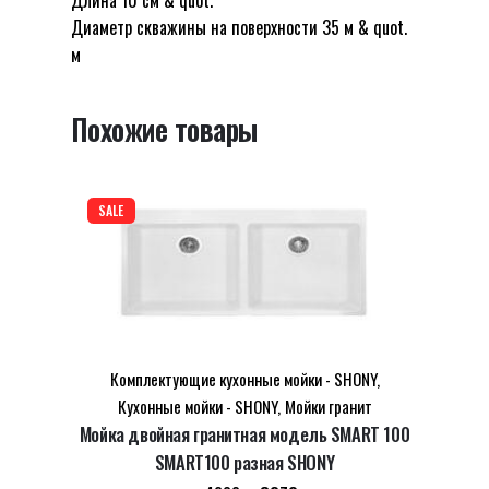
Будьте первым, кто оставил отзыв на
кухонной
Диаметр скважины на поверхности 35 м & quot.
“Жидкое мыло для беременных для
мойки
м
другой кухонной мойки SHONY”
SHONY
Ваш адрес email не будет опубликован.
Похожие товары
Обязательные поля помечены
*
Оцените этот товар:
*
SALE
LEAVE A REPLY
Комплектующие кухонные мойки - SHONY
,
Кухонные мойки - SHONY
,
Мойки гранит
Мойка двойная гранитная модель SMART 100
Name
*
SMART100 разная SHONY
Первоначальная
Текущая