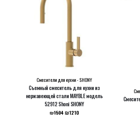
Name
*
Смесители для кухни - SHONY
Съемный смеситель для кухни из
Email
*
Сме
нержавеющей стали MAYBLE модель
Смесите
52912 Shoni SHONY
Первоначальная
Текущая
₪
1210
₪
1504
Сохранить моё имя, email и адрес сайта в этом 
цена
цена:
составляла
₪1210.
₪1504.