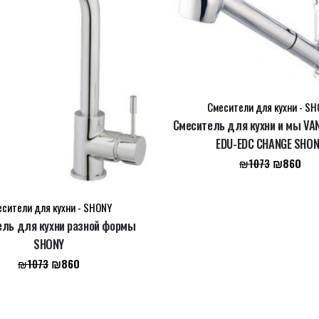
Смесители для кухни - S
Смеситель для кухни и мы VA
EDU-EDC CHANGE SHO
Первонач
Тек
₪
860
₪
1073
цена
цен
составля
₪8
сители для кухни - SHONY
₪1073.
ль для кухни разной формы
SHONY
браузере для последующих моих комментариев.
Первоначальная
Текущая
₪
860
₪
1073
цена
цена:
составляла
₪860.
₪1073.