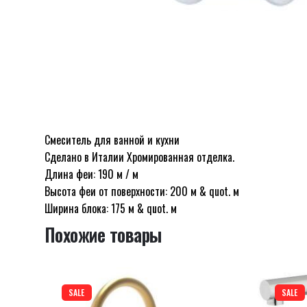
Смеситель для ванной и кухни
Отзывов пока нет.
Сделано в Италии Хромированная отделка.
Будьте первым, кто оставил отзыв на “Смес
Длина феи: 190 м / м
Высота феи от поверхности: 200 м & quot. м
Ширина блока: 175 м & quot. м
Похожие товары
Ваш адрес email не будет опубликован.
Обязательн
Оцените этот товар:
*
SALE
SALE
LEAVE A REPLY