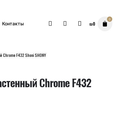
0
₪
0
Контакты
й Chrome F432 Shoni SHONY
астенный Chrome F432