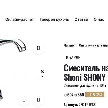
Онлайн-расчет
Галерея кухонь
Статьи
О нас
Магазин
Смеситель настенны
В НАЛИЧИИ
Смеситель н
Shoni SHONY
Смесители для кухни - SHONY
₪
697
₪
550
-21% SALE
Первоначальная
Текущая
цена
цена:
Артикул:
7FKLE61PSR