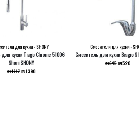
сители для кухни - SHONY
Смесители для кухни - S
 для кухни Tiago Chrome 51006
Смеситель для кухни Biagio S
Первонач
Тек
Shoni SHONY
₪
520
₪
645
цена
цен
Первоначальная
Текущая
₪
1390
₪
1717
составля
₪52
цена
цена:
₪645.
составляла
₪1390.
₪1717.
браузере для последующих моих комментариев.