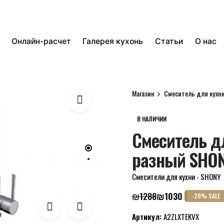
Онлайн-расчет
Галерея кухонь
Статьи
О нас
Магазин
Смеситель для кухн
В НАЛИЧИИ
Смеситель д
разный SHO
Смесители для кухни - SHONY
₪
1288
₪
1030
-20% SALE
Первоначальная
Текущая
цена
цена:
Артикул:
A2ZLXTEKVX