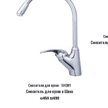
Сме
Смеситель
Name
*
Email
*
Смесители для кухни - SHONY
Сохранить моё имя, email и адрес сайта в этом 
Смеситель для кухни в Шина
Первоначальная
Текущая
₪
690
₪
859
цена
цена: