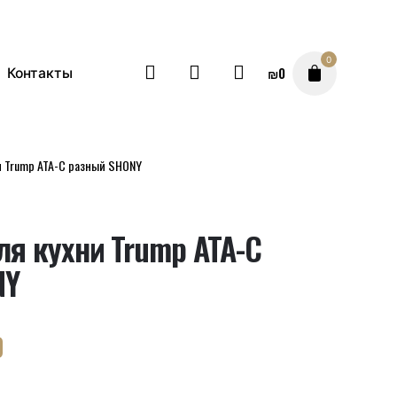
0
₪
0
Контакты
и Trump ATA-C разный SHONY
ля кухни Trump ATA-C
NY