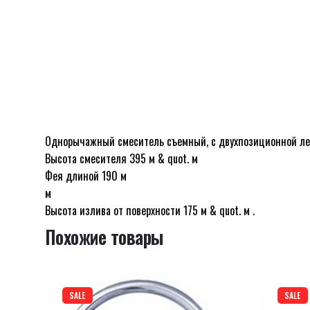
Однорычажный смеситель съемный, с двухпозиционной лей
Отзывов пока нет.
Высота смесителя 395 м & quot. м
Будьте первым, кто оставил отзыв на “Смеси
Фея длиной 190 м
м
Высота излива от поверхности 175 м & quot. м
.
Похожие товары
Ваш адрес email не будет опубликован.
Обязательн
Оцените этот товар:
*
SALE
SALE
LEAVE A REPLY