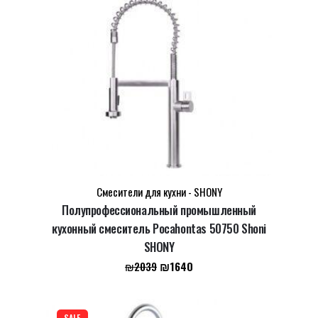
Смесители для кухни - SHONY
Полупрофессиональный промышленный
кухонный смеситель Pocahontas 50750 Shoni
SHONY
Первоначальная
Текущая
₪
1640
₪
2039
цена
цена:
составляла
₪1640.
₪2039.
SALE