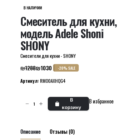
В НАЛИЧИИ
Смеситель для кухни,
модель Adele Shoni
SHONY
Смесители для кухни - SHONY
₪
1288
₪
1030
-20% SALE
Первоначальная
Текущая
цена
цена:
Артикул:
RMO0AXHQG4
составляла
₪1030.
₪1288.
Количество
В
В избранное
товара
корзину
Смеситель
для
кухни,
Описание
Отзывы (0)
модель