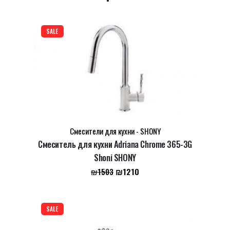
Name
*
SALE
Email
*
Сохранить моё имя, email и адрес сайта в этом
браузере для последующих моих комментариев.
Смесители для кухни - SHONY
Смеситель для кухни Adriana Chrome 365-3G
Shoni SHONY
Первоначальная
Текущая
₪
1210
₪
1503
цена
цена:
составляла
₪1210.
₪1503.
SALE