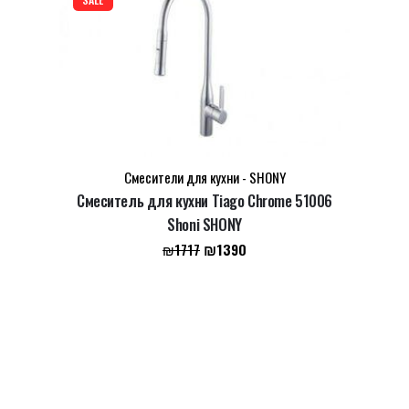
Смесители для кухни - SHONY
Смеситель для кухни Tiago Chrome 51006
Shoni SHONY
Первоначальная
Текущая
₪
1390
₪
1717
цена
цена:
составляла
₪1390.
₪1717.