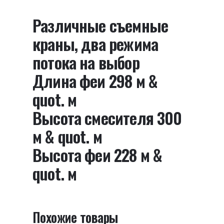
Adele
Отзывов пока нет.
Различные съемные
Shoni
Будьте первым, кто оставил отзыв на
SHONY
краны, два режима
“Смеситель для кухни, модель Adele
потока на выбор
Shoni SHONY”
Длина феи 298 м &
Ваш адрес email не будет опубликован.
quot. м
Обязательные поля помечены
*
Высота смесителя 300
Оцените этот товар:
*
м & quot. м
LEAVE A REPLY
Высота феи 228 м &
quot. м
Похожие товары