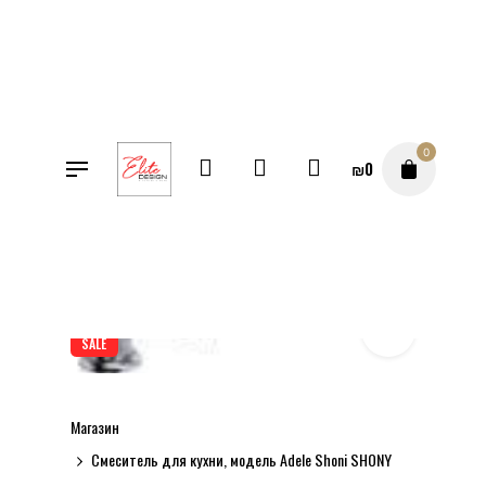
Перейти
к
содержимому
0
₪
0
SALE
Магазин
Смеситель для кухни, модель Adele Shoni SHONY