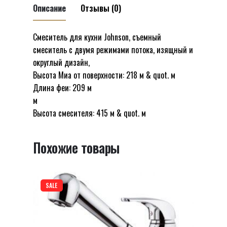
для
Описание
Отзывы (0)
кухни
Johnson
Смеситель для кухни Johnson, съемный
Отзывов пока нет.
с
смеситель с двумя режимами потока, изящный и
Будьте первым, кто оставил отзыв на
двумя
округлый дизайн,
“Съемный смеситель для кухни
режимами
Высота Миа от поверхности: 218 м & quot. м
Johnson с двумя режимами потока
потока
Длина феи: 209 м
40050 различных SHONY”
40050
м
различных
Высота смесителя: 415 м & quot. м
Ваш адрес email не будет опубликован.
SHONY
Обязательные поля помечены
*
Похожие товары
Оцените этот товар:
*
LEAVE A REPLY
SALE