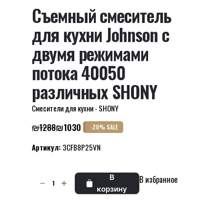
Съемный смеситель
для кухни Johnson с
двумя режимами
потока 40050
различных SHONY
Смесители для кухни - SHONY
₪
1288
₪
1030
-20% SALE
Первоначальная
Текущая
цена
цена:
Артикул:
3CFB8P25VN
составляла
₪1030.
₪1288.
Количество
В
В избранное
товара
корзину
Съемный
смеситель