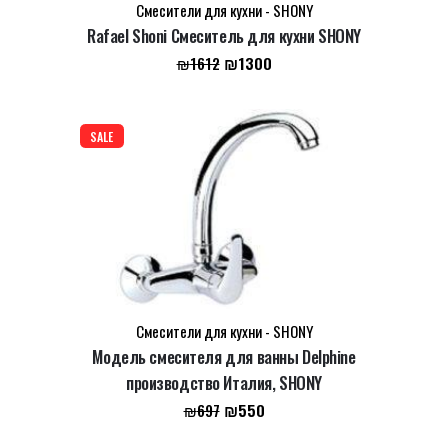
Смесители для кухни - SHONY
Rafael Shoni Смеситель для кухни SHONY
Первоначальная
Текущая
₪
1300
₪
1612
цена
цена:
составляла
₪1300.
₪1612.
SALE
Смесители для кухни - SHONY
Модель смесителя для ванны Delphine
производство Италия, SHONY
Первоначальная
Текущая
₪
550
₪
697
цена
цена: