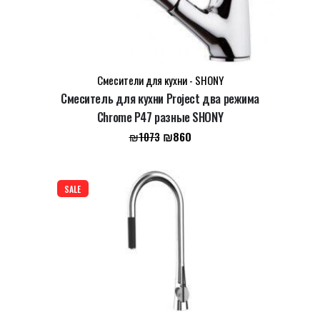
Name
*
Смесители для кухни - SHONY
Смеситель для кухни Project два режима
Chrome P47 разные SHONY
Email
*
Первоначальная
Текущая
₪
860
₪
1073
цена
цена:
составляла
₪860.
Сохранить моё имя, email и адрес сайта в этом
₪1073.
SALE
браузере для последующих моих комментариев.