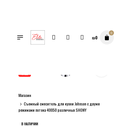
Перейти
к
содержимому
0
₪
0
SALE
Магазин
Съемный смеситель для кухни Johnson с двумя
режимами потока 40050 различных SHONY
В НАЛИЧИИ