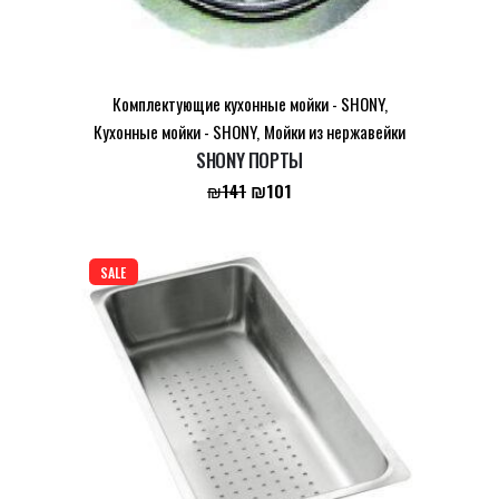
Комплектующие кухонные мойки - SHONY
,
Кухонные мойки - SHONY
,
Мойки из нержавейки
SHONY ПОРТЫ
Первоначальная
Текущая
₪
101
₪
141
цена
цена:
составляла
₪101.
₪141.
SALE