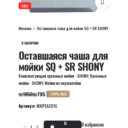
SALE
Магазин
Оставшаяся чаша для мойки SQ + SR SHONY
В НАЛИЧИИ
Оставшаяся чаша для
мойки SQ + SR SHONY
Комплектующие кухонные мойки - SHONY
,
Кухонные
мойки - SHONY
,
Мойки из нержавейки
₪
1050
₪
795
-24% SALE
Первоначальная
Текущая
цена
цена:
Артикул:
MXIPEAZ01G
составляла
₪795.
₪1050.
Количество
В
В избранное