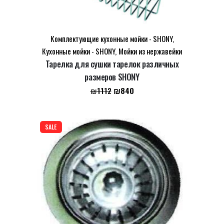
Комплектующие кухонные мойки - SHONY
,
Кухонные мойки - SHONY
,
Мойки из нержавейки
Тарелка для сушки тарелок различных
Name
*
размеров SHONY
Первоначальная
Текущая
₪
840
₪
1112
цена
цена:
Email
*
составляла
₪840.
₪1112.
SALE
Сохранить моё имя, email и адрес сайта в этом
браузере для последующих моих комментариев.