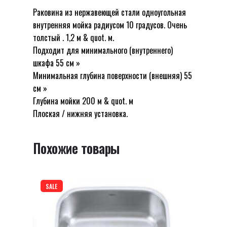
нержавеющей
Раковина из нержавеющей стали одноугольная
Отзывов пока нет.
стали
внутренняя мойка радиусом 10 градусов. Очень
Будьте первым, кто оставил отзыв на
Rose
толстый . 1,2 м & quot. м.
“Одиночная кухонная мойка из
SR08F
Подходит для минимального (внутреннего)
нержавеющей стали Rose SR08F
Shoni
шкафа 55 см »
Shoni SHONY”
SHONY
Минимальная глубина поверхности (внешняя) 55
см »
Ваш адрес email не будет опубликован.
Глубина мойки 200 м & quot. м
Обязательные поля помечены
*
Плоская / нижняя установка.
Оцените этот товар:
*
Похожие товары
LEAVE A REPLY
SALE