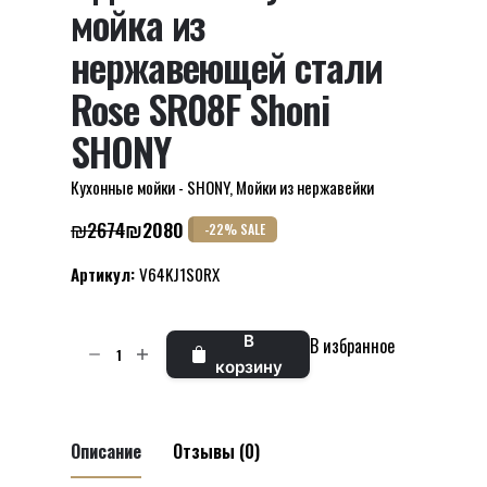
мойка из
нержавеющей стали
Rose SR08F Shoni
SHONY
Кухонные мойки - SHONY
,
Мойки из нержавейки
₪
2674
₪
2080
-22% SALE
Первоначальная
Текущая
цена
цена:
Артикул:
V64KJ1S0RX
составляла
₪2080.
₪2674.
Количество
В
В избранное
товара
корзину
Одиночная
кухонная
мойка
Описание
Отзывы (0)
из