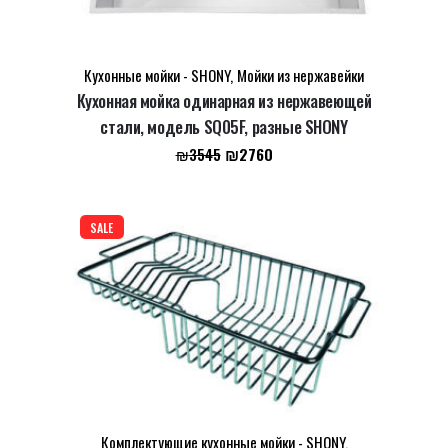
Кухонные мойки - SHONY
,
Мойки из нержавейки
Кухонная мойка одинарная из нержавеющей
стали, модель SQ05F, разные SHONY
Первоначальная
Текущая
₪
2760
₪
3545
цена
цена:
составляла
₪2760.
₪3545.
SALE
Комплектующие кухонные мойки - SHONY
,