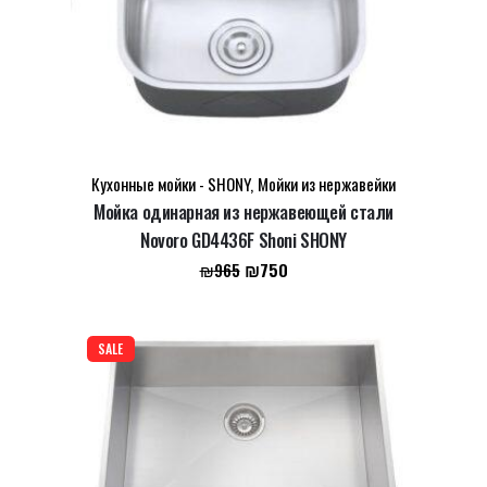
Name
*
Email
*
Кухонные мойки - SHONY
,
Мойки из нержавейки
Мойка одинарная из нержавеющей стали
Сохранить моё имя, email и адрес сайта в этом
Novoro GD4436F Shoni SHONY
браузере для последующих моих комментариев.
Первоначальная
Текущая
₪
750
₪
965
цена
цена:
составляла
₪750.
₪965.
SALE