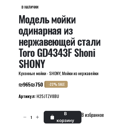
В НАЛИЧИИ
Модель мойки
одинарная из
нержавеющей стали
Toro GD4343F Shoni
SHONY
Кухонные мойки - SHONY
,
Мойки из нержавейки
₪
965
₪
750
-22% SALE
Первоначальная
Текущая
цена
цена:
Артикул:
H25JTZV8BU
составляла
₪750.
₪965.
Количество
В
В избранное
товара
корзину