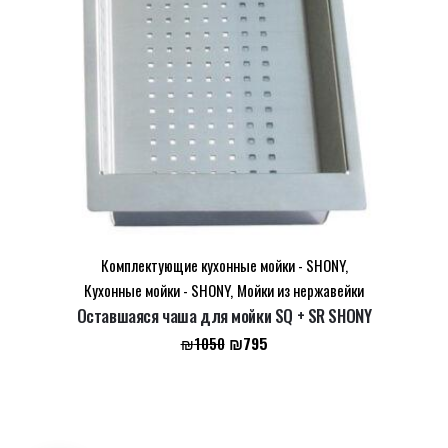
Комплектующие кухонные мойки - SHONY
,
Кухонные мойки - SHONY
,
Мойки из нержавейки
Оставшаяся чаша для мойки SQ + SR SHONY
Первоначальная
Текущая
₪
795
₪
1050
цена
цена:
составляла
₪795.
₪1050.