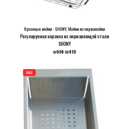
Кухонные мойки - SHONY
,
Мойки из нержавейки
Регулируемая корзина из нержавеющей стали
SHONY
Первоначальная
Текущая
₪
410
₪
538
цена
цена:
составляла
₪410.
₪538.
SALE