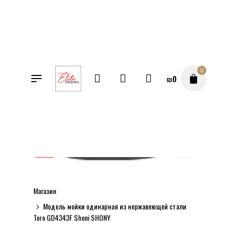
Перейти
к
содержимому
0
₪
0
SALE
Магазин
Модель мойки одинарная из нержавеющей стали
Toro GD4343F Shoni SHONY