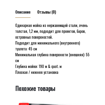
Модель
мойки
одинарная
Описание
Отзывы (0)
из
нержавеющей
Одинарная мойка из нержавеющей стали, очень
Отзывов пока нет.
стали
толстая, 1,2 мм, подходит для проектов, баров,
Будьте первым, кто оставил отзыв на
Toro
островных поверхностей.
“Модель мойки одинарная из
GD4343F
Подходит для минимального (внутреннего)
нержавеющей стали Toro GD4343F
Shoni
туалета: 45 см
Shoni SHONY”
SHONY
Минимальная глубина поверхности (внешняя): 55
см
Ваш адрес email не будет опубликован.
Глубина мойки: 190 м & quot. м
Обязательные поля помечены
*
Плоская / нижняя установка
Оцените этот товар:
*
Похожие товары
LEAVE A REPLY