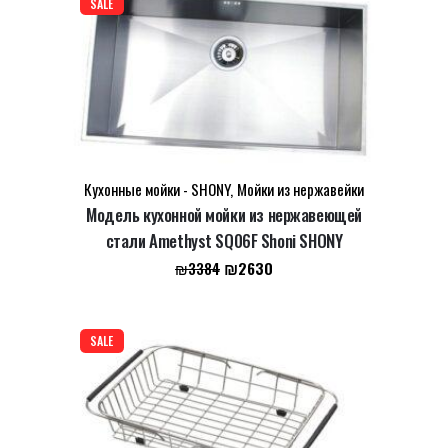
SALE
Name
*
Кухонные мойки - SHONY
,
Мойки из нержавейки
Email
*
Модель кухонной мойки из нержавеющей
стали Amethyst SQ06F Shoni SHONY
Первоначальная
Текущая
₪
2630
₪
3384
цена
цена:
Сохранить моё имя, email и адрес сайта в этом
составляла
₪2630.
браузере для последующих моих комментариев.
₪3384.
SALE