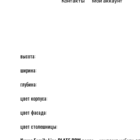
Контакты
Мой аккаунт
Отзывов пока нет.
высота:
Будьте первым, кто оставил отзыв на “FAMILY
ширина:
глубина:
цвет корпуса:
цвет фасада:
Ваш адрес email не будет опубликован.
Об
цвет столешницы:
Оцените этот товар:
*