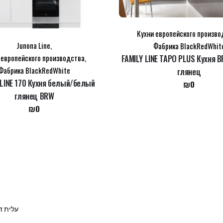
Кухни европейского произво
Junona Line
,
Фабрика BlackRedWhit
 европейского производства
,
FAMILY LINE TAPO PLUS Кухня 
Фабрика BlackRedWhite
глянец
LINE 170 Кухня белый/белый
₪
0
глянец BRW
₪
0
 © all rights reserved 2006-2024 עלית דיזיין