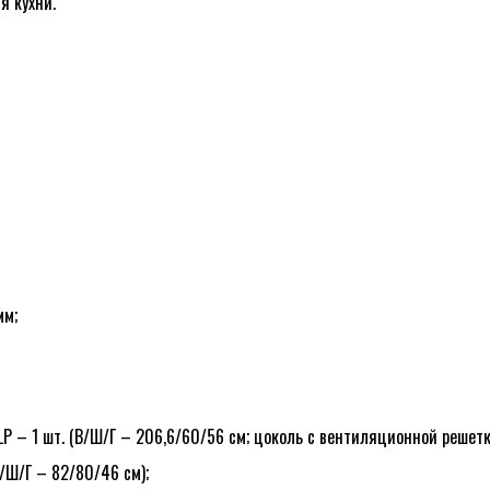
я кухни.
мм;
а в этом браузере для последующих моих комментариев.
 – 1 шт. (В/Ш/Г – 206,6/60/56 см; цоколь с вентиляционной решетко
/Ш/Г – 82/80/46 см);