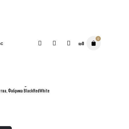
0
₪
0
ас
хня BRW венге
PLATE Кухня BRW венге
ства
,
Фабрика BlackRedWhite