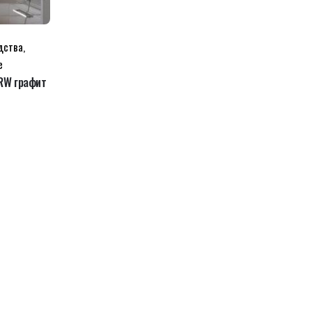
дства
,
e
BRW графит