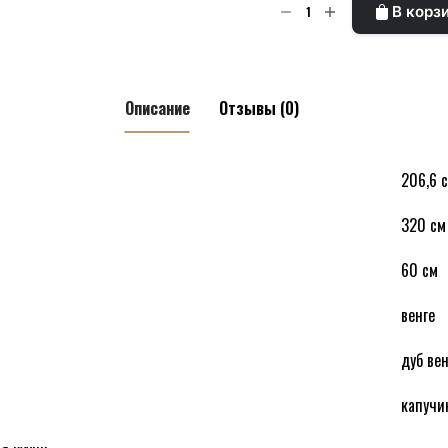
Количество
В корз
товара
FAMILY
LINE
PLATE
Описание
Отзывы (0)
Кухня
BRW
венге
206,6 
 LINE PLATE Кухня BRW венге”
320 см
60 см
венге
дуб вен
язательные поля помечены
*
капучи