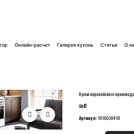
тор
Онлайн-расчет
Галерея кухонь
Статьи
О н
Магазин
FAMILY LINE PLATE Ку
ДОСТУПНО ДЛЯ ПРЕДЗАКАЗА
FAMILY LINE 
Кухни европейского производ
₪
0
Артикул:
1016036410