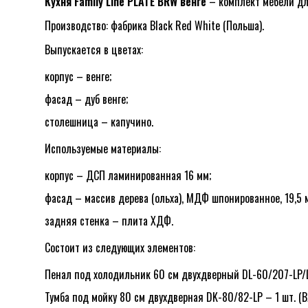
Кухня Family Line PLATE BRW венге
– комплект мебели дл
LEAVE A REPLY
Производство: фабрика Black Red White (Польша).
Выпускается в цветах:
корпус – венге;
фасад – дуб венге;
столешница – капучино.
Используемые материалы:
Name
*
корпус – ДСП ламинированная 16 мм;
фасад – массив дерева (ольха), МДФ шпонированное, 19,5 
Email
*
задняя стенка – плита ХДФ.
Состоит из следующих элементов:
Сохранить моё имя, email и адрес сайт
Пенал под холодильник 60 см двухдверный DL-60/207-LP/LP
Тумба под мойку 80 см двухдверная DK-80/82-LP – 1 шт. (В