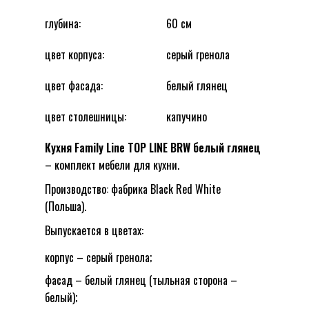
белый глянец”
глубина:
60 см
Ваш адрес email не будет опубликован.
цвет корпуса:
серый гренола
Обязательные поля помечены
*
цвет фасада:
белый глянец
Оцените этот товар:
*
LEAVE A REPLY
цвет столешницы:
капучино
Кухня Family Line TOP LINE BRW белый глянец
– комплект мебели для кухни.
Производство: фабрика Black Red White
(Польша).
Выпускается в цветах:
Name
*
корпус – серый гренола;
фасад – белый глянец (тыльная сторона –
белый);