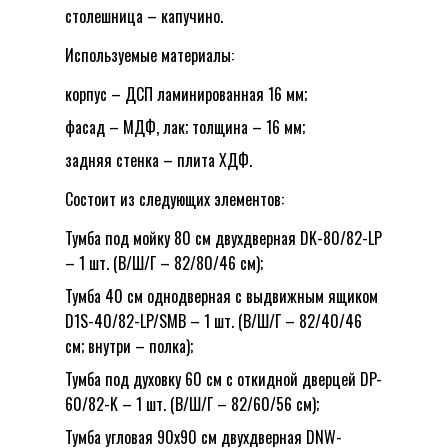
Email
*
столешница – капучино.
Используемые материалы:
Сохранить моё имя, email и адрес сайта в этом
корпус – ДСП ламинированная 16 мм;
браузере для последующих моих комментариев.
фасад – МДФ, лак; толщина – 16 мм;
задняя стенка – плита ХДФ.
Состоит из следующих элементов:
Тумба под мойку 80 см двухдверная DK-80/82-LP
– 1 шт. (В/Ш/Г – 82/80/46 см);
Тумба 40 см однодверная с выдвижным ящиком
D1S-40/82-LP/SMB – 1 шт. (В/Ш/Г – 82/40/46
см; внутри – полка);
Тумба под духовку 60 см с откидной дверцей DP-
60/82-K – 1 шт. (В/Ш/Г – 82/60/56 см);
Тумба угловая 90х90 см двухдверная DNW-