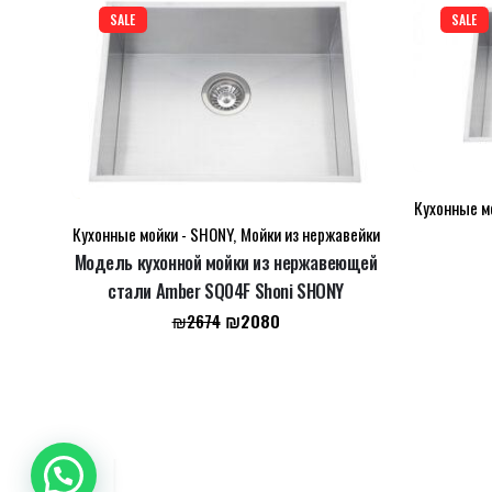
SALE
SALE
LEAVE A REPLY
Кухонные м
Кухонные мойки - SHONY
,
Мойки из нержавейки
Name
*
Модель кухонной мойки из нержавеющей
стали Amber SQ04F Shoni SHONY
Первоначальная
Текущая
₪
2080
₪
2674
цена
цена:
Email
*
составляла
₪2080.
₪2674.
Сохранить моё имя, email и адрес сайта в этом б