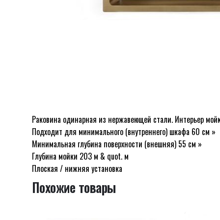
Раковина одинарная из нержавеющей стали. Интерьер мойки
Отзывов пока нет.
Подходит для минимального (внутреннего) шкафа 60 см »
Будьте первым, кто оставил отзыв на “Золо
Минимальная глубина поверхности (внешняя) 55 см »
Глубина мойки 203 м & quot. м
Плоская / нижняя установка
Похожие товары
Ваш адрес email не будет опубликован.
Обязательны
Оцените этот товар:
*