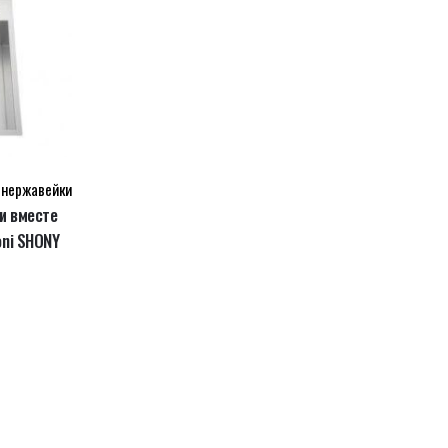
 нержавейки
и вместе
oni SHONY
альная
кущая
на:
ла
260.