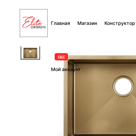
Перейти
к
содержимому
Главная
Магазин
Конструктор
SALE
Мой аккаунт