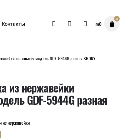
0
₪
0
Контакты
ержавейки ванильная модель GDF-5944G разная SHONY
ка из нержавейки
одель GDF-5944G разная
и из нержавейки