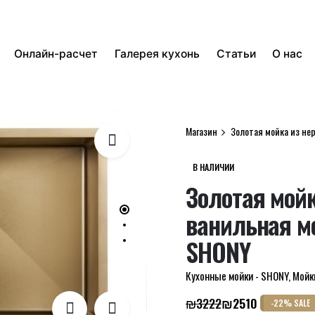
Онлайн-расчет
Галерея кухонь
Статьи
О нас
Магазин
Золотая мойка из н
В НАЛИЧИИ
Золотая мой
ванильная м
SHONY
Кухонные мойки - SHONY
,
Мойк
₪
3222
₪
2510
-22% SALE
Первоначальная
Текущая