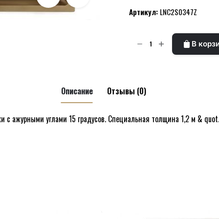
цена
цена:
Артикул:
LNC2S0347Z
составляла
₪2510.
₪3222.
Количество
В корз
товара
Золотая
мойка
из
Описание
Отзывы (0)
нержавейки
ванильная
 с ажурными углами 15 градусов. Специальная толщина 1,2 м & quot.
модель
GDF-
тая мойка из нержавейки ванильная модель GDF-5944
5944G
разная
SHONY
е поля помечены
*