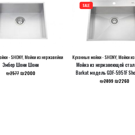
SALE
ойки - SHONY
,
Мойки из нержавейки
Кухонные мойки - SHONY
,
Мойки из
Эмбер Шони Шони
Мойка из нержавеющей стал
Первоначальная
Текущая
Barkat модель GDF-5951F Sh
₪
2000
₪
2577
цена
цена:
Первонач
Те
₪
2260
₪
2899
составляла
₪2000.
цена
це
₪2577.
составля
₪2
₪2899.
раузере для последующих моих комментариев.