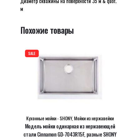
Диаметр скважины на поверхности 35 м & quot.
мойки SHONY”
м
Ваш адрес email не будет опубликован.
Обязательные поля помечены
*
Похожие товары
Оцените этот товар:
*
LEAVE A REPLY
SALE
Name
*
Кухонные мойки - SHONY
,
Мойки из нержавейки
Модель мойки одинарная из нержавеющей
стали Cinnamon GD-7043R15F, разные SHONY