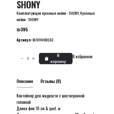
SHONY
Комплектующие кухонные мойки - SHONY
,
Кухонные
мойки - SHONY
₪
395
Артикул:
MJVH44M2A3
Количество
В
В избранное
товара
корзину
Жидкое
мыло
Diana
Описание
Отзывы (0)
для
кухонной
Контейнер для жидкости с шестигранной
Отзывов пока нет.
мойки
головкой
Будьте первым, кто оставил отзыв на
SHONY
Длина феи 10 см & quot. м
“Жидкое мыло Diana для кухонной