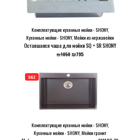
Комплектующие кухонные мойки - SHONY
,
Кухонные мойки - SHONY
,
Мойки из нержавейки
Оставшаяся чаша для мойки SQ + SR SHONY
Первоначальная
Текущая
₪
795
₪
1050
цена
цена:
составляла
₪795.
₪1050.
SALE
Комплектующие кухонные мойки - SHONY
,
Кухонные мойки - SHONY
,
Мойки гранит