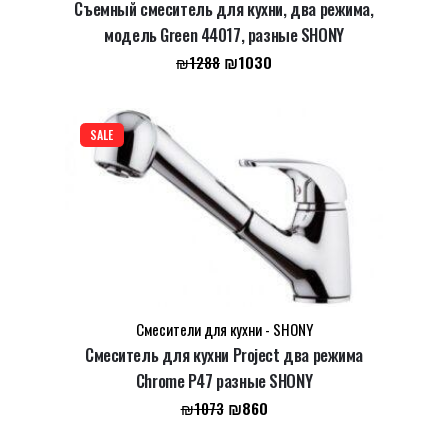
Съемный смеситель для кухни, два режима,
Email
*
модель Green 44017, разные SHONY
Первоначальная
Текущая
₪
1030
₪
1288
цена
цена:
составляла
₪1030.
Сохранить моё имя, email и адрес сайта в этом
₪1288.
браузере для последующих моих комментариев.
SALE
Смесители для кухни - SHONY
Смеситель для кухни Project два режима
Chrome P47 разные SHONY
Первоначальная
Текущая
₪
860
₪
1073
цена
цена: