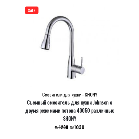
составляла
₪860.
₪1073.
SALE
Смесители для кухни - SHONY
Съемный смеситель для кухни Johnson с
двумя режимами потока 40050 различных
SHONY
Первоначальная
Текущая
₪
1030
₪
1288
цена
цена: