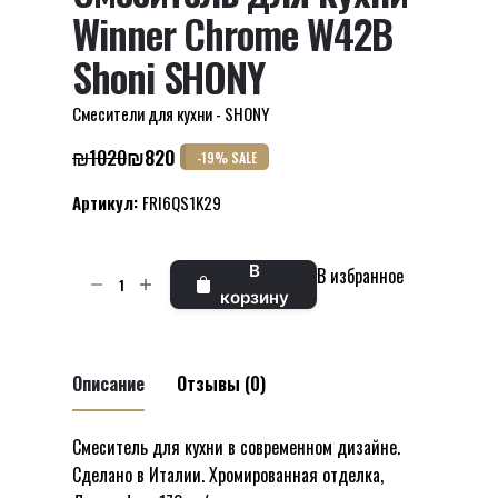
Winner Chrome W42B
Shoni SHONY
Смесители для кухни - SHONY
₪
1020
₪
820
-19% SALE
Первоначальная
Текущая
цена
цена:
Артикул:
FRI6QS1K29
составляла
₪820.
₪1020.
Количество
В
В избранное
товара
корзину
Смеситель
для
кухни
Описание
Отзывы (0)
Winner
Chrome
Смеситель для кухни в современном дизайне.
Отзывов пока нет.
W42B
Сделано в Италии. Хромированная отделка,
Будьте первым, кто оставил отзыв на
Shoni