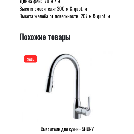
Длина феи: 170 м / м
“Смеситель для кухни Winner Chrome
SHONY
Высота смесителя: 300 м & quot. м
W42B Shoni SHONY”
Высота желоба от поверхности: 207 м & quot. м
Ваш адрес email не будет опубликован.
Обязательные поля помечены
*
Похожие товары
Оцените этот товар:
*
LEAVE A REPLY
SALE
Name
*
Смесители для кухни - SHONY