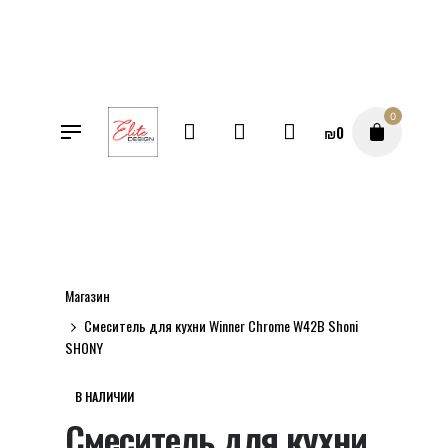
Перейти
к
содержимому
0
₪
0
SALE
Магазин
Смеситель для кухни Winner Chrome W42B Shoni
SHONY
В НАЛИЧИИ
Смеситель для кухни