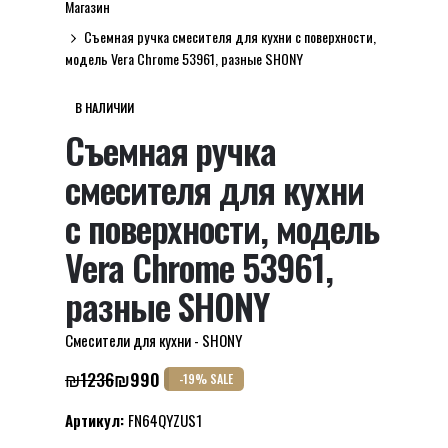
Магазин
Съемная ручка смесителя для кухни с поверхности,
модель Vera Chrome 53961, разные SHONY
В НАЛИЧИИ
Съемная ручка
смесителя для кухни
с поверхности, модель
Vera Chrome 53961,
разные SHONY
Смесители для кухни - SHONY
₪
1236
₪
990
-19% SALE
Первоначальная
Текущая
цена
цена:
Артикул:
FN64QYZUS1
составляла
₪990.