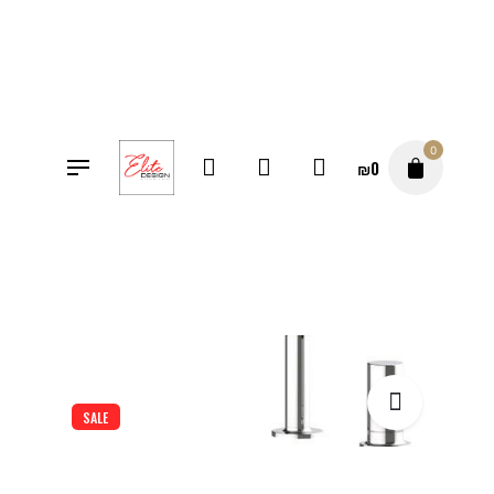
Перейти
к
содержимому
0
₪
0
SALE