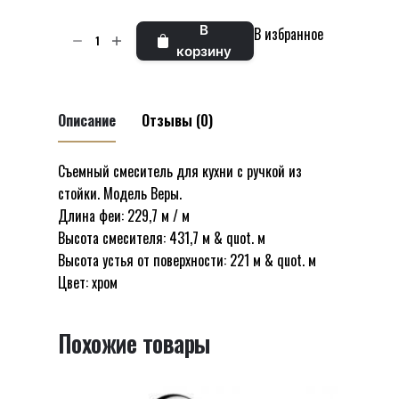
₪1236.
Количество
В
В избранное
товара
корзину
Съемная
ручка
смесителя
Описание
Отзывы (0)
для
кухни
Съемный смеситель для кухни с ручкой из
Отзывов пока нет.
с
стойки. Модель Веры.
Будьте первым, кто оставил отзыв на
поверхности,
Длина феи: 229,7 м / м
“Съемная ручка смесителя для кухни
модель
Высота смесителя: 431,7 м & quot. м
с поверхности, модель Vera Chrome
Vera
Высота устья от поверхности: 221 м & quot. м
53961, разные SHONY”
Chrome
Цвет: хром
53961,
Ваш адрес email не будет опубликован.
разные
Обязательные поля помечены
*
Похожие товары
SHONY
Оцените этот товар:
*