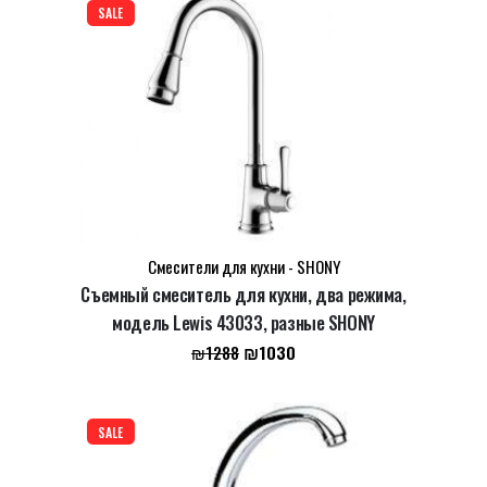
LEAVE A REPLY
SALE
Name
*
Смесители для кухни - SHONY
Съемный смеситель для кухни, два режима,
Email
*
модель Lewis 43033, разные SHONY
Первоначальная
Текущая
₪
1030
₪
1288
цена
цена:
составляла
₪1030.
Сохранить моё имя, email и адрес сайта в этом
₪1288.
браузере для последующих моих комментариев.
SALE