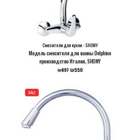
Смесители для кухни - SHONY
Модель смесителя для ванны Delphine
производство Италия, SHONY
Первоначальная
Текущая
₪
550
₪
697
цена
цена:
составляла
₪550.
₪697.
SALE