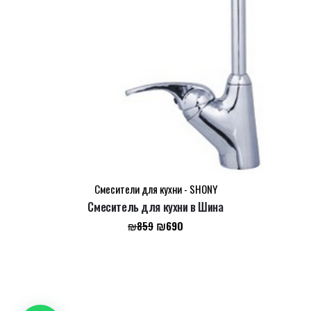
Смесители для кухни - SHONY
Смеситель для кухни в Шина
Первоначальная
Текущая
₪
690
₪
859
цена
цена:
составляла
₪690.
₪859.