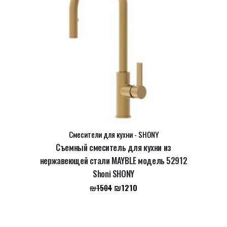
Смесители для кухни - SHONY
Съемный смеситель для кухни из
нержавеющей стали MAYBLE модель 52912
Shoni SHONY
Первоначальная
Текущая
₪
1210
₪
1504
цена
цена:
составляла
₪1210.
₪1504.