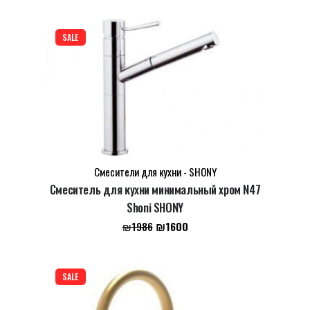
цена
цена:
составляла
₪1640.
₪2039.
SALE
Смесители для кухни - SHONY
Смеситель для кухни минимальный хром N47
Shoni SHONY
Первоначальная
Текущая
₪
1600
₪
1986
цена
цена:
составляла
₪1600.
₪1986.
SALE