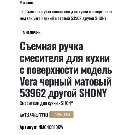
Магазин
Съемная ручка смесителя для кухни с поверхности
модель Vera черный матовый 53962 другой SHONY
В НАЛИЧИИ
Съемная ручка
смесителя для кухни
с поверхности модель
Vera черный матовый
53962 другой SHONY
Смесители для кухни - SHONY
₪
1374
₪
1110
-19% SALE
Первоначальная
Текущая
цена
цена:
Артикул:
NMCNCC10KW
составляла
₪1110.