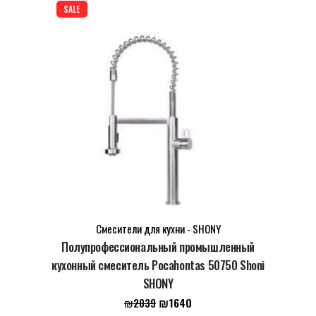
LEAVE A REPLY
SALE
Name
*
Email
*
Смесители для кухни - SHONY
Полупрофессиональный промышленный
Сохранить моё имя, email и адрес сайта в этом
кухонный смеситель Pocahontas 50750 Shoni
SHONY
браузере для последующих моих комментариев.
Первоначальная
Текущая
₪
1640
₪
2039