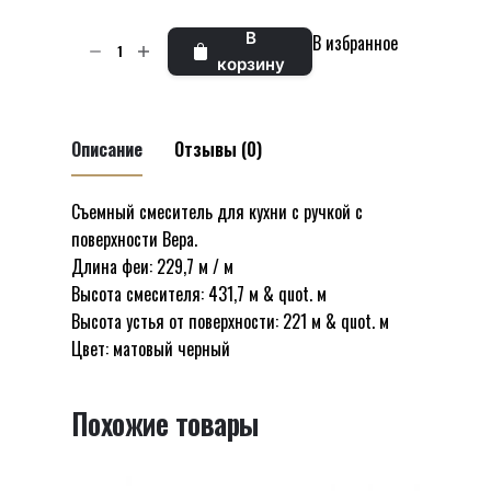
₪1374.
Количество
В
В избранное
товара
корзину
Съемная
ручка
смесителя
Описание
Отзывы (0)
для
кухни
Съемный смеситель для кухни с ручкой с
Отзывов пока нет.
с
поверхности Вера.
Будьте первым, кто оставил отзыв на
поверхности
Длина феи: 229,7 м / м
“Съемная ручка смесителя для кухни
модель
Высота смесителя: 431,7 м & quot. м
с поверхности модель Vera черный
Vera
Высота устья от поверхности: 221 м & quot. м
матовый 53962 другой SHONY”
черный
Цвет: матовый черный
матовый
Ваш адрес email не будет опубликован.
53962
Обязательные поля помечены
*
Похожие товары
другой
SHONY
Оцените этот товар:
*