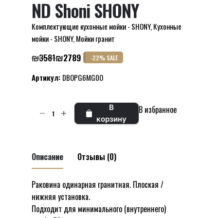
ND Shoni SHONY
Комплектующие кухонные мойки - SHONY
,
Кухонные
мойки - SHONY
,
Мойки гранит
₪
3581
₪
2789
-22% SALE
Первоначальная
Текущая
цена
цена:
Артикул:
DBOPG6MG0O
составляла
₪2789.
₪3581.
Количество
В
В избранное
товара
корзину
Модель
мойки
гранитная
Описание
Отзывы (0)
одинарная
Smart
Раковина одинарная гранитная. Плоская /
Отзывов пока нет.
U
нижняя установка.
Будьте первым, кто оставил отзыв на
70
Подходит для минимального (внутреннего)
“Модель мойки гранитная одинарная
SMART70