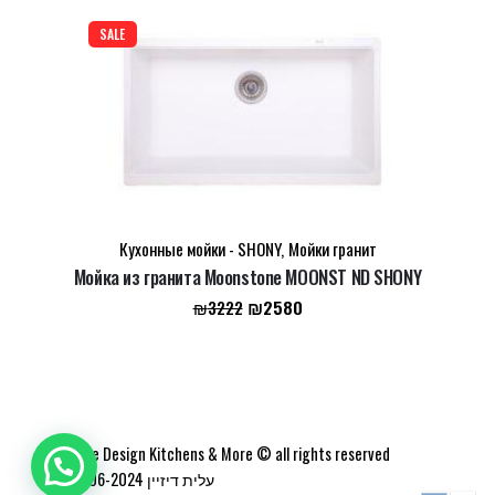
составляла
₪3270.
₪4200.
SALE
Кухонные мойки - SHONY
,
Мойки гранит
Мойка из гранита Moonstone MOONST ND SHONY
Первоначальная
Текущая
₪
2580
₪
3222
цена
цена:
составляла
₪2580.
₪3222.
Elite Design Kitchens & More © all rights reserved
2006-2024 עלית דיזיין