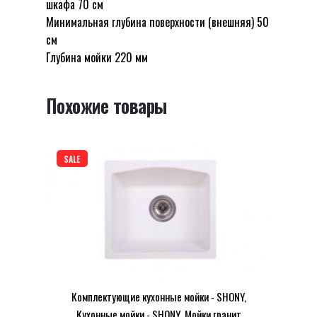
шкафа 70 см
Smart U 70 SMART70 ND Shoni SHONY”
ND
Минимальная глубина поверхности (внешняя) 50
Shoni
см
Ваш адрес email не будет опубликован.
SHONY
Глубина мойки 220 мм
Обязательные поля помечены
*
Оцените этот товар:
*
Похожие товары
LEAVE A REPLY
SALE
Name
*
Комплектующие кухонные мойки - SHONY
,
Кухонные мойки - SHONY
,
Мойки гранит