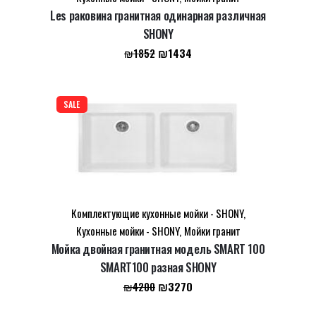
Email
*
Les раковина гранитная одинарная различная
SHONY
Первоначальная
Текущая
₪
1434
₪
1852
Сохранить моё имя, email и адрес сайта в этом
цена
цена:
браузере для последующих моих комментариев.
составляла
₪1434.
₪1852.
SALE
Комплектующие кухонные мойки - SHONY
,
Кухонные мойки - SHONY
,
Мойки гранит
Мойка двойная гранитная модель SMART 100
SMART100 разная SHONY
Первоначальная
Текущая
₪
3270
₪
4200
цена
цена: