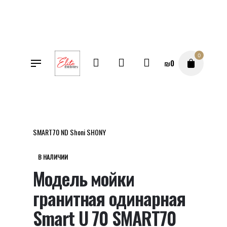
Перейти
к
содержимому
0
₪
0
SALE
Магазин
Модель мойки гранитная одинарная Smart U 70
SMART70 ND Shoni SHONY
В НАЛИЧИИ
Модель мойки
гранитная одинарная
Smart U 70 SMART70