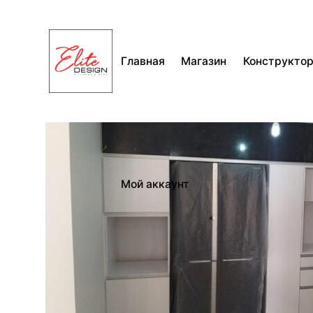
Перейти
к
содержимому
Главная
Магазин
Конструкто
Мой аккаунт