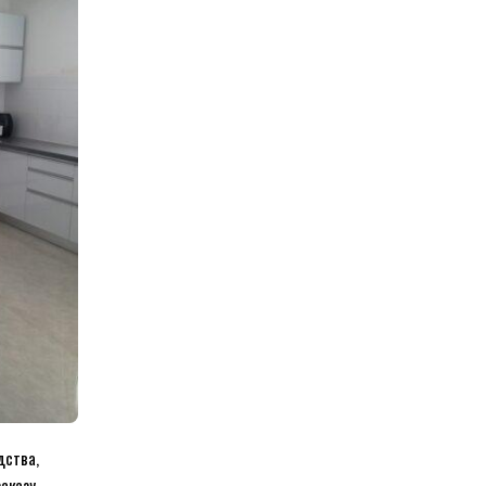
дства
,
заказу