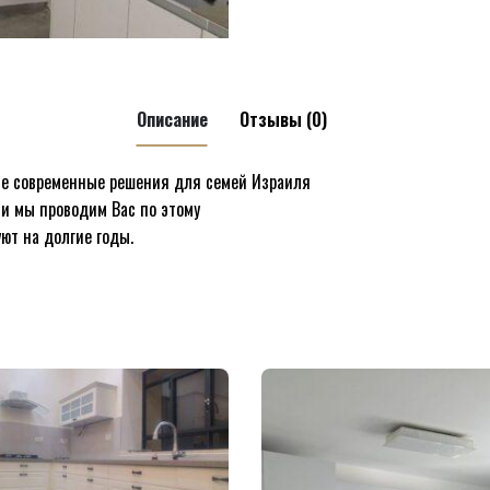
Описание
Отзывы (0)
ые современные решения для семей Израиля
 и мы проводим Вас по этому
проект 15”
ют на долгие годы.
ые поля помечены
*