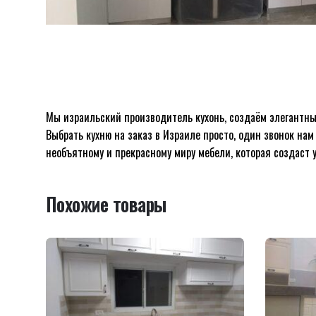
Мы израильский производитель кухонь, создаём элегантн
Отзывов пока нет.
Выбрать кухню на заказ в Израиле просто, один звонок нам
Будьте первым, кто оставил отзыв на “Kухня 
необъятному и прекрасному миру мебели, которая создаст у
Похожие товары
Ваш адрес email не будет опубликован.
Обязательн
Оцените этот товар:
*
LEAVE A REPLY