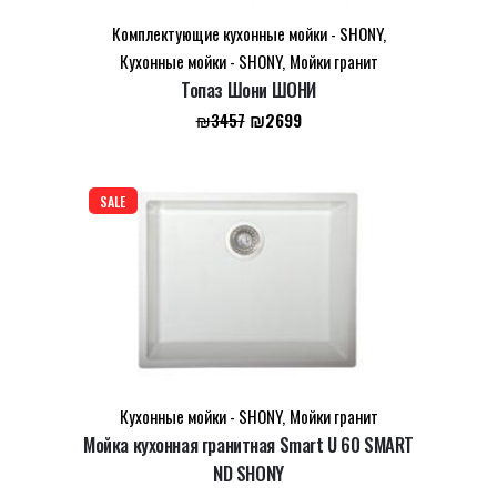
Комплектующие кухонные мойки - SHONY
,
Кухонные мойки - SHONY
,
Мойки гранит
Топаз Шони ШОНИ
Первоначальная
Текущая
₪
2699
₪
3457
цена
цена:
составляла
₪2699.
₪3457.
SALE
Кухонные мойки - SHONY
,
Мойки гранит
Мойка кухонная гранитная Smart U 60 SMART
ND SHONY