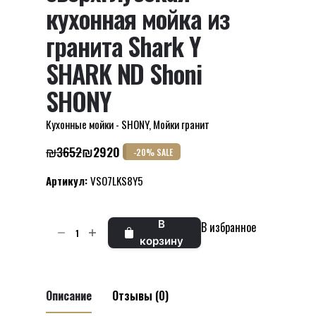
кухонная мойка из
гранита Shark Y
SHARK ND Shoni
SHONY
Кухонные мойки - SHONY
,
Мойки гранит
₪
3652
₪
2920
-20% SALE
Первоначальная
Текущая
цена
цена:
Артикул:
VSO7LKS8Y5
составляла
₪2920.
₪3652.
Количество
В
В избранное
товара
корзину
Двойная
и
сверхглубокая
Описание
Отзывы (0)
кухонная