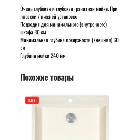
мойка
Очень глубокая и глубокая гранитная мойка. При
Отзывов пока нет.
из
плоской / нижней установке
Будьте первым, кто оставил отзыв на
гранита
Подходит для минимального (внутреннего)
“Двойная и сверхглубокая кухонная
Shark
шкафа 80 см
мойка из гранита Shark Y SHARK ND
Y
Минимальная глубина поверхности (внешняя) 60
Shoni SHONY”
SHARK
см
ND
Глубина мойки 240 мм
Ваш адрес email не будет опубликован.
Shoni
Обязательные поля помечены
*
SHONY
Похожие товары
Оцените этот товар:
*
LEAVE A REPLY
SALE