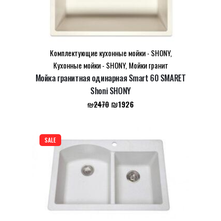
Name
*
Комплектующие кухонные мойки - SHONY
,
Email
*
Кухонные мойки - SHONY
,
Мойки гранит
Мойка гранитная одинарная Smart 60 SMARET
Shoni SHONY
Первоначальная
Текущая
Сохранить моё имя, email и адрес сайта в этом
₪
1926
₪
2470
цена
цена:
браузере для последующих моих комментариев.
составляла
₪1926.
₪2470.
SALE